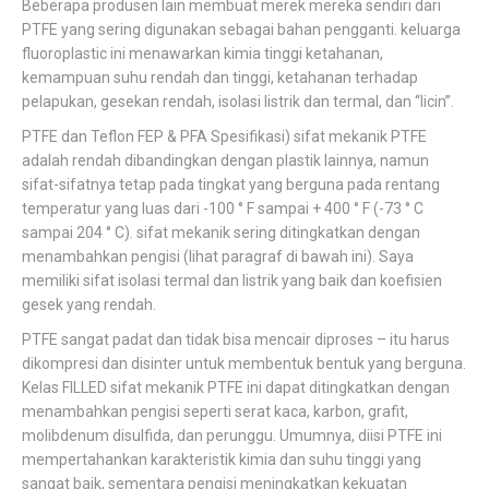
Beberapa produsen lain membuat merek mereka sendiri dari
PTFE yang sering digunakan sebagai bahan pengganti. keluarga
fluoroplastic ini menawarkan kimia tinggi ketahanan,
kemampuan suhu rendah dan tinggi, ketahanan terhadap
pelapukan, gesekan rendah, isolasi listrik dan termal, dan “licin”.
PTFE dan Teflon FEP & PFA Spesifikasi) sifat mekanik PTFE
adalah rendah dibandingkan dengan plastik lainnya, namun
sifat-sifatnya tetap pada tingkat yang berguna pada rentang
temperatur yang luas dari -100 ° F sampai + 400 ° F (-73 ° C
sampai 204 ° C). sifat mekanik sering ditingkatkan dengan
menambahkan pengisi (lihat paragraf di bawah ini). Saya
memiliki sifat isolasi termal dan listrik yang baik dan koefisien
gesek yang rendah.
PTFE sangat padat dan tidak bisa mencair diproses – itu harus
dikompresi dan disinter untuk membentuk bentuk yang berguna.
Kelas FILLED sifat mekanik PTFE ini dapat ditingkatkan dengan
menambahkan pengisi seperti serat kaca, karbon, grafit,
molibdenum disulfida, dan perunggu. Umumnya, diisi PTFE ini
mempertahankan karakteristik kimia dan suhu tinggi yang
sangat baik, sementara pengisi meningkatkan kekuatan