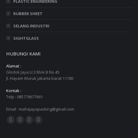
PLASTIC ENGINEERING
RUBBER SHEET
SELANG INDUSTRI
SIGHTGLASS
HUBUNGI KAMI
Alamat :
Glodok Jaya Lt.3 Blok B No.45
Jl. Hayam Wuruk jakarta barat 11180
Kontak :
Telp : 085779677661
Email : mahajayapacking@gmail.com
Find us on:
Facebook
Twitter
YouTube
Instagram
page
page
page
page