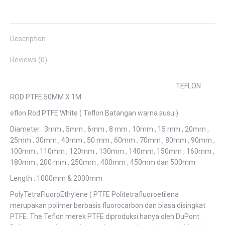
Facebook
Twitter
Pinterest
LinkedIn
WhatsApp
Description
Reviews (0)
TEFLON
ROD PTFE 50MM X 1M
eflon Rod PTFE White ( Teflon Batangan warna susu )
Diameter : 3mm , 5mm , 6mm , 8 mm , 10mm , 15 mm , 20mm ,
25mm , 30mm , 40mm , 50 mm , 60mm , 70mm , 80mm , 90mm ,
100mm , 110mm , 120mm , 130mm , 140mm, 150mm , 160mm ,
180mm , 200 mm , 250mm , 400mm , 450mm dan 500mm
Length : 1000mm & 2000mm
PolyTetraFluoroEthylene ( PTFE Politetrafluoroetilena
merupakan polimer berbasis fluorocarbon dan biasa disingkat
PTFE. The Teflon merek PTFE diproduksi hanya oleh DuPont.