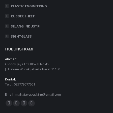
PLASTIC ENGINEERING
RUBBER SHEET
SELANG INDUSTRI
SIGHTGLASS
HUBUNGI KAMI
Alamat :
Glodok Jaya Lt.3 Blok B No.45
Jl. Hayam Wuruk jakarta barat 11180
Kontak :
Telp : 085779677661
Email : mahajayapacking@gmail.com
Find us on:
Facebook
Twitter
YouTube
Instagram
page
page
page
page