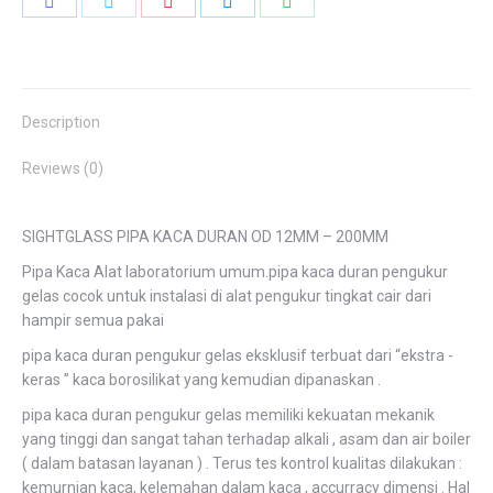
Share
Share
Share
Share
Share
on
on
on
on
on
Facebook
Twitter
Pinterest
LinkedIn
WhatsApp
Description
Reviews (0)
SIGHTGLASS PIPA KACA DURAN OD 12MM – 200MM
Pipa Kaca Alat laboratorium umum.pipa kaca duran pengukur
gelas cocok untuk instalasi di alat pengukur tingkat cair dari
hampir semua pakai
pipa kaca duran pengukur gelas eksklusif terbuat dari “ekstra -
keras ” kaca borosilikat yang kemudian dipanaskan .
pipa kaca duran pengukur gelas memiliki kekuatan mekanik
yang tinggi dan sangat tahan terhadap alkali , asam dan air boiler
( dalam batasan layanan ) . Terus tes kontrol kualitas dilakukan :
kemurnian kaca, kelemahan dalam kaca , accurracy dimensi . Hal