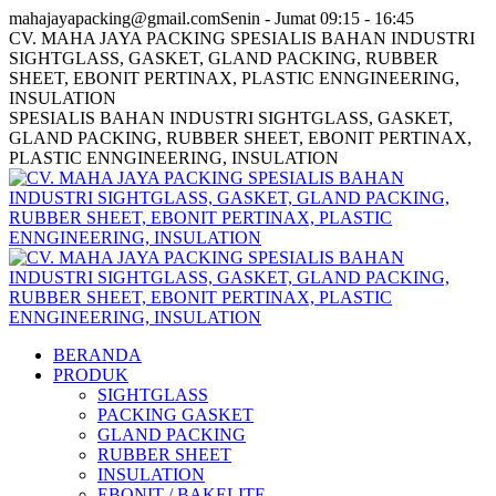
Skip
Facebook
Twitter
Instagram
mahajayapacking@gmail.com
Senin - Jumat 09:15 - 16:45
to
page
page
page
CV. MAHA JAYA PACKING SPESIALIS BAHAN INDUSTRI
content
opens
opens
opens
SIGHTGLASS, GASKET, GLAND PACKING, RUBBER
in
in
in
SHEET, EBONIT PERTINAX, PLASTIC ENNGINEERING,
new
new
new
INSULATION
window
window
window
SPESIALIS BAHAN INDUSTRI SIGHTGLASS, GASKET,
GLAND PACKING, RUBBER SHEET, EBONIT PERTINAX,
PLASTIC ENNGINEERING, INSULATION
BERANDA
PRODUK
SIGHTGLASS
PACKING GASKET
GLAND PACKING
RUBBER SHEET
INSULATION
EBONIT / BAKELITE