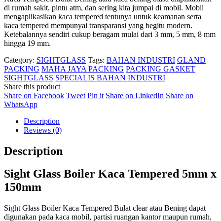
di rumah sakit, pintu atm, dan sering kita jumpai di mobil. Mobil
mengaplikasikan kaca tempered tentunya untuk keamanan serta
kaca tempered mempunyai transparansi yang begitu modern.
Ketebalannya sendiri cukup beragam mulai dari 3 mm, 5 mm, 8 mm
hingga 19 mm.
Category:
SIGHTGLASS
Tags:
BAHAN INDUSTRI
GLAND
PACKING
MAHA JAYA PACKING
PACKING GASKET
SIGHTGLASS
SPECIALIS BAHAN INDUSTRI
Share this product
Share
Share
Share
Share
Share on Facebook
Tweet
Pin it
Share on LinkedIn
Share on
Share
on
on
on
on
WhatsApp
on
Facebook
Twitter
Pinterest
LinkedIn
Description
WhatsApp
Reviews (0)
Description
Sight Glass Boiler Kaca Tempered 5mm x
150mm
Sight Glass Boiler Kaca Tempered Bulat clear atau Bening dapat
digunakan pada kaca mobil, partisi ruangan kantor maupun rumah,