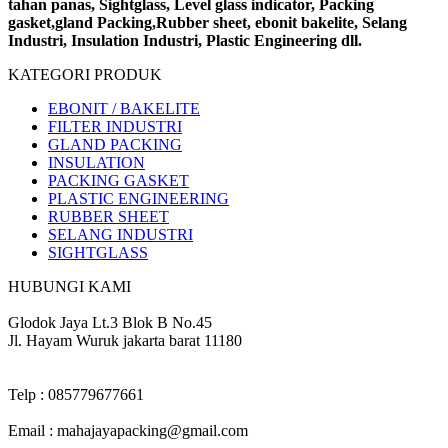
tahan panas, Sightglass, Level glass indicator, Packing
gasket,gland Packing,Rubber sheet, ebonit bakelite, Selang
Industri, Insulation Industri, Plastic Engineering dll.
KATEGORI PRODUK
EBONIT / BAKELITE
FILTER INDUSTRI
GLAND PACKING
INSULATION
PACKING GASKET
PLASTIC ENGINEERING
RUBBER SHEET
SELANG INDUSTRI
SIGHTGLASS
HUBUNGI KAMI
Alamat :
Glodok Jaya Lt.3 Blok B No.45
Jl. Hayam Wuruk jakarta barat 11180
Kontak :
Telp : 085779677661
Email : mahajayapacking@gmail.com