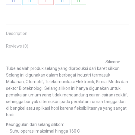
Share
Share
Share
Share
Share
on
on
on
on
on
Facebook
Twitter
Pinterest
LinkedIn
WhatsApp
Description
Reviews (0)
Silicone
Tube adalah produk selang yang diproduksi dari karet silikon.
Selang ini digunakan dalam berbagai industri termasuk
Makanan, Otomotif, Telekomunikasi Elektronik, Kimia, Medis dan
sektor Bioteknologi. Selang silikon ini hanya digunakan untuk
pemakaian umum yang tidak mengandung cairan cairan reaktif,
sehingga banyak ditemukan pada peralatan rumah tangga dan
di bengkel atau aplikasi hobi karena fleksibilitasnya yang sangat
baik.
Keunggulan dari selang silikon:
– Suhu operasi maksimal hingga 160 C