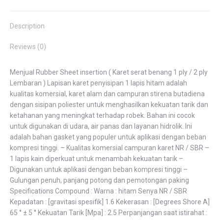
Facebook
Twitter
Pinterest
LinkedIn
WhatsApp
Description
Reviews (0)
Menjual Rubber Sheet insertion ( Karet serat benang 1 ply / 2 ply
Lembaran ) Lapisan karet penyisipan 1 lapis hitam adalah
kualitas komersial, karet alam dan campuran stirena butadiena
dengan sisipan poliester untuk menghasilkan kekuatan tarik dan
ketahanan yang meningkat terhadap robek. Bahan ini cocok
untuk digunakan di udara, air panas dan layanan hidrolik. Ini
adalah bahan gasket yang populer untuk aplikasi dengan beban
kompresi tinggi. – Kualitas komersial campuran karet NR / SBR –
1 lapis kain diperkuat untuk menambah kekuatan tarik –
Digunakan untuk aplikasi dengan beban kompresi tinggi –
Gulungan penuh, panjang potong dan pemotongan paking
Specifications Compound : Warna : hitam Senya NR / SBR
Kepadatan : [gravitasi spesifik] 1.6 Kekerasan : [Degrees Shore A]
65 ° ± 5 ° Kekuatan Tarik [Mpa] : 2.5 Perpanjangan saat istirahat :