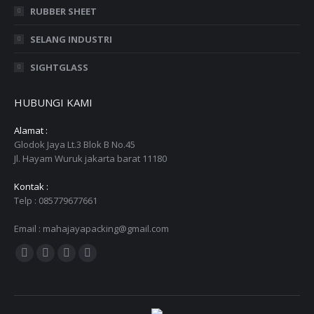
RUBBER SHEET
SELANG INDUSTRI
SIGHTGLASS
HUBUNGI KAMI
Alamat :
Glodok Jaya Lt.3 Blok B No.45
Jl. Hayam Wuruk jakarta barat 11180
Kontak :
Telp : 085779677661
Email : mahajayapacking@gmail.com
Find us on:
Facebook
Twitter
YouTube
Instagram
page
page
page
page
opens
opens
opens
opens