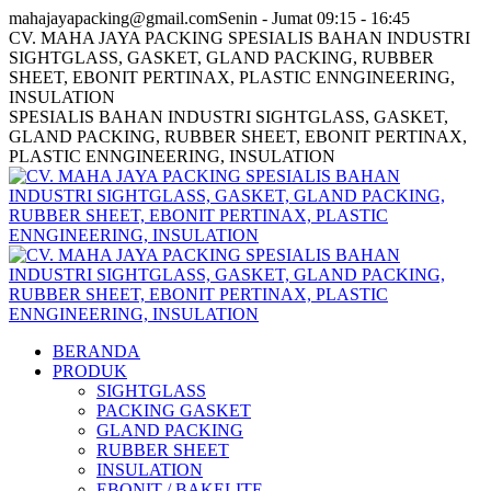
Skip
Facebook
Twitter
Instagram
mahajayapacking@gmail.com
Senin - Jumat 09:15 - 16:45
to
page
page
page
CV. MAHA JAYA PACKING SPESIALIS BAHAN INDUSTRI
content
opens
opens
opens
SIGHTGLASS, GASKET, GLAND PACKING, RUBBER
in
in
in
SHEET, EBONIT PERTINAX, PLASTIC ENNGINEERING,
new
new
new
INSULATION
window
window
window
SPESIALIS BAHAN INDUSTRI SIGHTGLASS, GASKET,
GLAND PACKING, RUBBER SHEET, EBONIT PERTINAX,
PLASTIC ENNGINEERING, INSULATION
BERANDA
PRODUK
SIGHTGLASS
PACKING GASKET
GLAND PACKING
RUBBER SHEET
INSULATION
EBONIT / BAKELITE