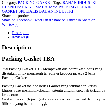
Category:
PACKING GASKET
Tags:
BAHAN INDUSTRI
GLAND PACKING
MAHA JAYA PACKING
PACKING
GASKET
SPECIALIS BAHAN INDUSTRI
Share this product
Share
Share
Share
Share
Share on Facebook
Tweet
Pin it
Share on LinkedIn
Share on
Share
on
on
on
on
WhatsApp
on
Facebook
Twitter
Pinterest
LinkedIn
Description
WhatsApp
Reviews (0)
Description
Packing Gasket TBA
Jual Packing Gasket TBA Merapatkan dua permukaan parts yang
disatukan untuk mencegah terjadinya kebocoran. Ada 2 jenis
Packing Gasket:
Packing Gasket tba tipe kertas Gasket yang terbuat dari kertas
khusus yang memiliki kekuatan tertentu untuk mencegah terjadinya
kebocoran.
Gasket tipe cair (liquid gasket)Gasket cair yang terbuat dari Oxyme
Silicone yang bermutu tinggi.